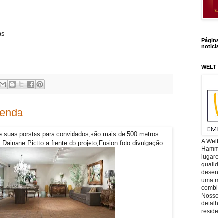
as
Págin
notici
WELT
genda
re suas porstas para convidados,são mais de 500 metros
A Wel
Dainane Piotto a frente do projeto,Fusion.foto divulgação
Hamm, 
lugar
quali
desen
uma mi
combin
Nosso
detal
reside