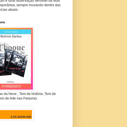
ção e uma observação sensível da vida
mporânea, sempre inovando dentro das
cias atuais.
tura
e da Neve , Tem de história ,Tem de
em de Arte nas Palavras.