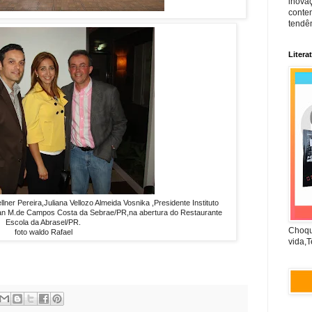
inova
conte
tendên
Litera
ner Pereira,Juliana Vellozo Almeida Vosnika ,Presidente Instituto
lan M.de Campos Costa da Sebrae/PR,na abertura do Restaurante
Escola da Abrasel/PR.
Choqu
foto waldo Rafael
vida,T