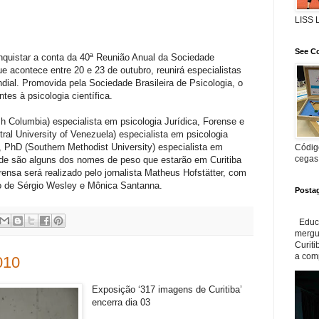
LISS
See Co
uistar a conta da 40ª Reunião Anual da Sociedade
ue acontece entre 20 e 23 de outubro, reunirá especialistas
ial. Promovida pela Sociedade Brasileira de Psicologia, o
tes à psicologia científica.
sh Columbia) especialista em psicologia Jurídica, Forense e
ral University of Venezuela) especialista em psicologia
, PhD (Southern Methodist University) especialista em
Código
cegas
de são alguns dos nomes de peso que estarão em Curitiba
ensa será realizado pelo jornalista Matheus Hofstätter, com
o de Sérgio Wesley e Mônica Santanna.
Posta
Educa
mergul
Curiti
a com
010
Exposição ‘317 imagens de Curitiba’
encerra dia 03