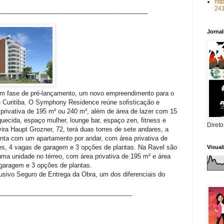
htt
24
______________________________
_____________
Jorna
 em fase de pré-lançamento, um novo empreendimento para o
e Curitiba. O Symphony Residence reúne sofisticação e
privativa de 195 m² ou 240 m², além de área de lazer com 15
aquecida, espaço mulher, lounge bar, espaço zen, fitness e
Direto
ira Haupt Grozner, 72, terá duas torres de sete andares, a
onta com um apartamento por andar, com área privativa de
tes, 4 vagas de garagem e 3 opções de plantas. Na Ravel são
Visua
ma unidade no térreo, com área privativa de 195 m² e área
 garagem e 3 opções de plantas.
sivo Seguro de Entrega da Obra, um dos diferenciais do
______________________________________