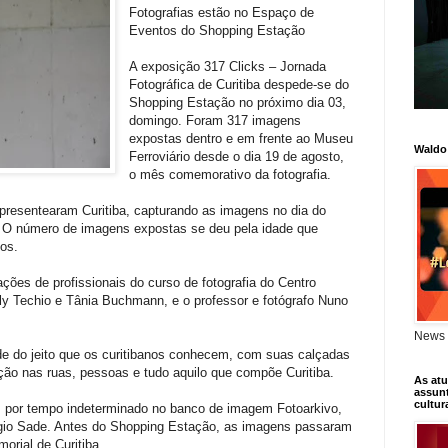
Fotografias estão no Espaço de
Eventos do Shopping Estação
A exposição 317 Clicks – Jornada
Fotográfica de Curitiba despede-se do
Shopping Estação no próximo dia 03,
domingo. Foram 317 imagens
expostas dentro e em frente ao Museu
Waldo
Ferroviário desde o dia 19 de agosto,
o mês comemorativo da fotografia.
 presentearam Curitiba, capturando as imagens no dia do
. O número de imagens expostas se deu pela idade que
os.
ções de profissionais do curso de fotografia do Centro
y Techio e Tânia Buchmann, e o professor e fotógrafo Nuno
News 
e do jeito que os curitibanos conhecem, com suas calçadas
ação nas ruas, pessoas e tudo aquilo que compõe Curitiba.
As atu
assunt
cultur
 por tempo indeterminado no banco de imagem Fotoarkivo,
ergio Sade. Antes do Shopping Estação, as imagens passaram
orial de Curitiba.