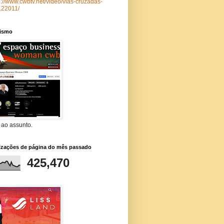
p://www.cwbtv.net/video/vias-cruzadas-
122011/
lismo
 ao assunto.
lizações de página do mês passado
425,470