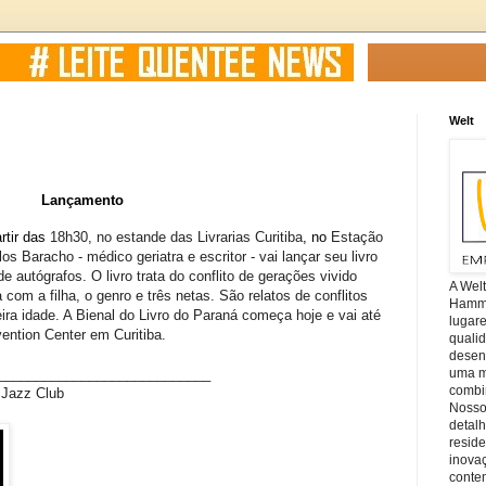
Welt
Lançamento
rtir das
18h30, no estande das Livrarias Curitiba
, no
Estação
os Baracho - médico geriatra e escritor - vai lançar seu livro
e autógrafos. O livro trata do conflito de gerações vivido
A Wel
com a filha, o genro e três netas. São relatos de conflitos
Hamm, 
ra idade. A Bienal do Livro do Paraná começa hoje e vai até
lugar
ention Center em Curitiba.
quali
desen
_
___________________________
uma mi
combin
 Jazz Club
Nosso
detal
reside
inova
conte