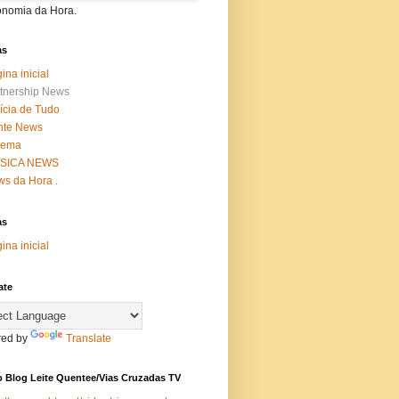
onomia da Hora.
as
ina inicial
tnership News
ícia de Tudo
nte News
nema
SICA NEWS
s da Hora .
as
ina inicial
ate
ed by
Translate
 Blog Leite Quentee/Vias Cruzadas TV