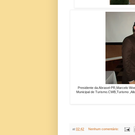
Presidente da Abrasel-PR,Marcelo Woell
Municipal de Turismo.CWB,Turismo ,Al
at
02:42
Nenhum comentário: