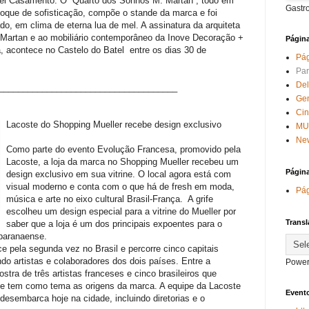
el Casamento. O “Quarto dos Sonhos M. Martan”, todo em
Gastr
toque de sofisticação, compõe o stande da marca e foi
o, em clima de eterna lua de mel. A assinatura da arquiteta
Martan e ao mobiliário contemporâneo da Inove Decoração +
Págin
a, acontece no Castelo do Batel entre os dias 30 de
Pág
Par
Del
_____________________________
________
Ge
Ci
Lacoste do Shopping Mueller recebe design exclusivo
MU
New
Como parte do evento Evolução Francesa, promovido pela
Lacoste, a loja da marca no Shopping Mueller recebeu um
Págin
design exclusivo em sua vitrine. O local agora está com
visual moderno e conta com o que há de fresh em moda,
Pág
música e arte no eixo cultural Brasil-França. A grife
escolheu um design especial para a vitrine do Mueller por
Transl
saber que a loja é um dos principais expoentes para o
 paranaense.
 pela segunda vez no Brasil e percorre cinco capitais
indo artistas e colaboradores dos dois países. Entre a
Power
tra de três artistas franceses e cinco brasileiros que
e tem como tema as origens da marca. A equipe da Lacoste
Evento
desembarca hoje na cidade, incluindo diretorias e o