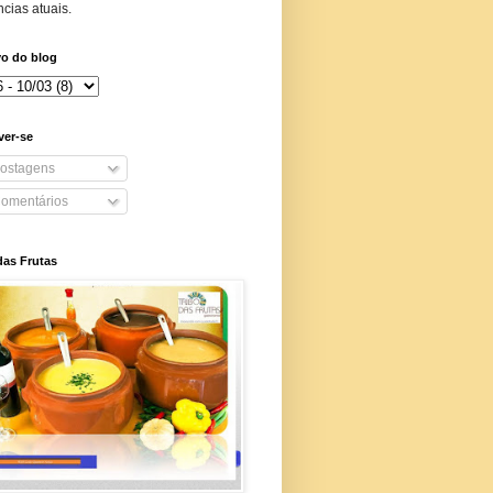
cias atuais.
vo do blog
ver-se
ostagens
omentários
das Frutas