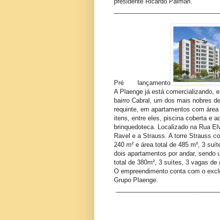
presidente Ricardo Palmari.
______________________________
Pré lançamento
A Plaenge já está comercializando,
bairro Cabral, um dos mais nobres d
requinte, em apartamentos com área 
itens, entre eles, piscina coberta e 
brinquedoteca. Localizado na Rua Elv
Ravel e a Strauss. A torre Strauss c
240 m² e área total de 485 m², 3 suí
dois apartamentos por andar, sendo u
total de 380m², 3 suítes, 3 vagas de
O empreendimento conta com o exclu
Grupo Plaenge.
______________________________