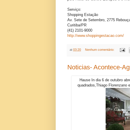
Serviço:
Shopping Estação
Av. Sete de Setembro, 2775 Rebouç
Curitiba/PR
(41) 2101-9000
http://www.shoppingestacao.com/
at
03:20
Nenhum comentário:
Noticias- Acontece-A
Hause In dia 6 de outubro ab
quadrados,Thiago Florenzano e 