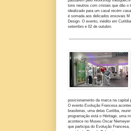
passarem pelo Workshop Inesquecív
tons neutros com cristais que dão o 
idealizado para um casal recém casad
é somada aos delicados enxovais M 
Design. O evento, inédito em Curitib
setembro e 02 de outubro.
_____________________________
_
posicionamento da marca na capital
O evento Evolução Francesa acontece
brasileiras, uma delas Curitiba, reun
programação está o Héritage, uma mos
acontece no Museu Oscar Niemeyer 
que participa do Evolução Francesa, 