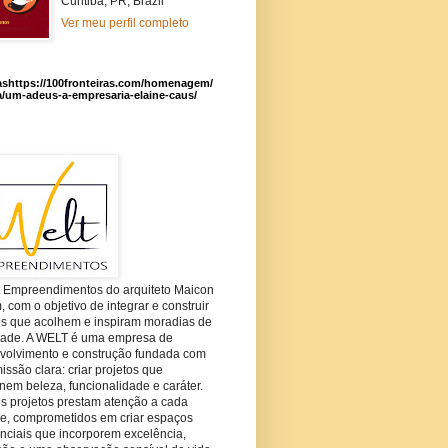
Curitiba, PR, Brazil
Ver meu perfil completo
ashttps://100fronteiras.com/homenagem/
a/um-adeus-a-empresaria-elaine-caus/
t Empreendimentos do arquiteto Maicon
com o objetivo de integrar e construir
es que acolhem e inspiram moradias de
dade. A WELT é uma empresa de
volvimento e construção fundada com
ssão clara: criar projetos que
em beleza, funcionalidade e caráter.
s projetos prestam atenção a cada
he, comprometidos em criar espaços
nciais que incorporem excelência,