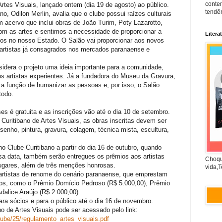
conte
Artes Visuais, lançado ontem (dia 19 de agosto) ao público.
tendên
no, Odilon Merlin, avalia que o clube possui raízes culturais
m acervo que inclui obras de João Turim, Poty Lazarotto,
m as artes e sentimos a necessidade de proporcionar a
Litera
vos no nosso Estado. O Salão vai proporcionar aos novos
e artistas já consagrados nos mercados paranaense e
nsidera o projeto uma ideia importante para a comunidade,
 os artistas experientes. Já a fundadora do Museu da Gravura,
em a função de humanizar as pessoas e, por isso, o Salão
todo.
es é gratuita e as inscrições vão até o dia 10 de setembro.
uritibano de Artes Visuais, as obras inscritas devem ser
senho, pintura, gravura, colagem, técnica mista, escultura,
 Clube Curitibano a partir do dia 16 de outubro, quando
ssa data, também serão entregues os prêmios aos artistas
Choqu
lugares, além de três menções honrosas.
vida,T
rtistas de renome do cenário paranaense, que emprestam
dos, como o Prêmio Domício Pedroso (R$ 5.000,00), Prêmio
dalice Araújo (R$ 2.000,00).
ara sócios e para o público até o dia 16 de novembro.
o de Artes Visuais pode ser acessado pelo link:
lube/25/regulamento_artes_visuais.pdf