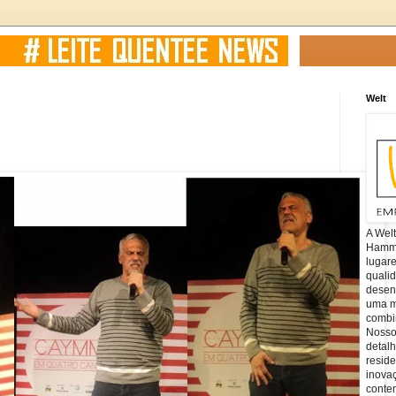
Welt
A Wel
Hamm, 
lugar
quali
desen
uma mi
combin
Nosso
detal
reside
inova
conte