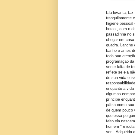
Ela levanta, faz
tranquilamente e
higiene pessoal 
horas., com o d
passadinha no s
chegar em casa 
quadra. Lanche o
banho e antes de
toda sua atenção
programação da 
sente falta de t
reflete se ela n
de sua vida e i
responsabilidade
enquanto a vida 
algumas companh
príncipe enquanto
pátria como sua 
de quem pouco v
que essa pergun
feito ela nasce
homem " é idol
ser... Adquirida