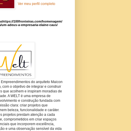
Ver meu perfil completo
ashttps://100fronteiras.com/homenagem/
a/um-adeus-a-empresaria-elaine-caus/
t Empreendimentos do arquiteto Maicon
com o objetivo de integrar e construir
es que acolhem e inspiram moradias de
dade. A WELT é uma empresa de
volvimento e construção fundada com
ssão clara: criar projetos que
em beleza, funcionalidade e caráter.
s projetos prestam atenção a cada
he, comprometidos em criar espaços
nciais que incorporem excelência,
ção e uma observação sensível da vida