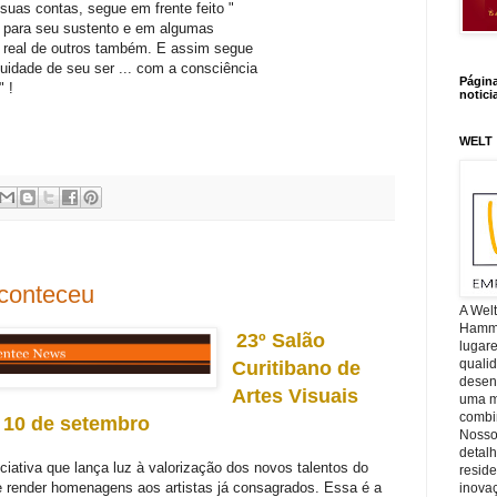
suas contas, segue em frente feito "
 para seu sustento e em algumas
a real de outros também. E assim segue
uidade de seu ser ... com a consciência
Págin
" !
notici
WELT
conteceu
A Wel
Hamm, 
23º Salão
lugar
quali
Curitibano de
desen
Artes Visuais
uma mi
combin
a 10 de setembro
Nosso
detal
ciativa que lança luz à valorização dos novos talentos do
reside
de render homenagens aos artistas já consagrados. Essa é a
inova