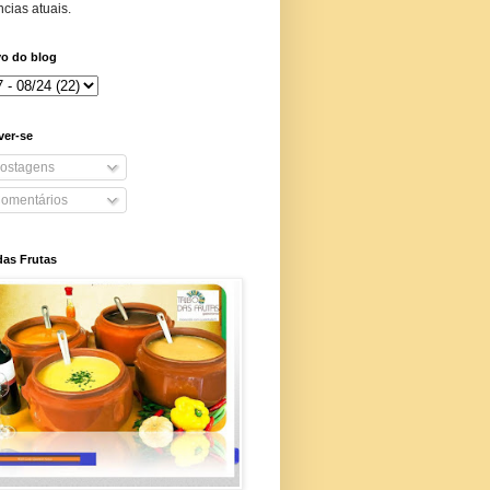
cias atuais.
vo do blog
ver-se
ostagens
omentários
das Frutas