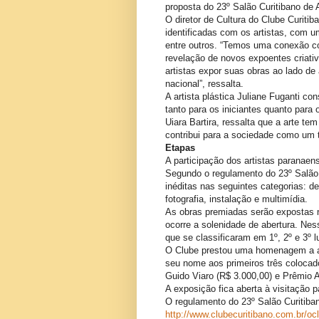
proposta do 23º Salão Curitibano de 
O diretor de Cultura do Clube Curitiba
identificadas com os artistas, com u
entre outros. “Temos uma conexão co
revelação de novos expoentes criati
artistas expor suas obras ao lado d
nacional”, ressalta.
A artista plástica Juliane Fuganti co
tanto para os iniciantes quanto para
Uiara Bartira, ressalta que a arte t
contribui para a sociedade como um 
Etapas
A participação dos artistas paranaens
Segundo o regulamento do 23º Salão C
inéditas nas seguintes categorias: de
fotografia, instalação e multimídia.
As obras premiadas serão expostas no
ocorre a solenidade de abertura. Ne
que se classificaram em 1º, 2º e 3º 
O Clube prestou uma homenagem a a
seu nome aos primeiros três coloca
Guido Viaro (R$ 3.000,00) e Prêmio A
A exposição fica aberta à visitação p
O regulamento do 23º Salão Curitiban
http://www.clubecuritibano.com.br/oc