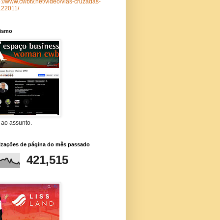
p://www.cwbtv.net/video/vias-cruzadas-
122011/
lismo
 ao assunto.
lizações de página do mês passado
421,515