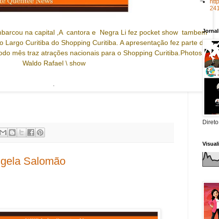
htt
24
Jorna
arcou na capital ,A cantora e Negra Li fez pocket show tambem
no Largo Curitiba do Shopping Curitiba. A apresentação fez parte do
odo mês traz atrações nacionais para o Shopping Curitiba.Photos
Waldo Rafael \ show
.
Direto
Visua
ngela Salomão