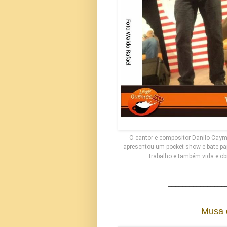
O cantor e compositor Danilo Caym
apresentou um pocket show e bate-papo
trabalho e também vida e o
________________
Musa 