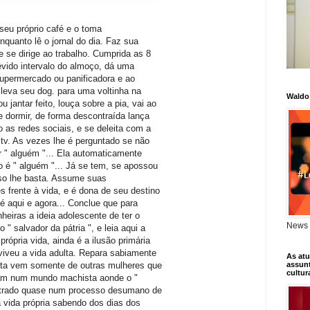
 seu próprio café e o toma
nquanto lê o jornal do dia. Faz sua
e se dirige ao trabalho. Cumprida as 8
evido intervalo do almoço, dá uma
upermercado ou panificadora e ao
leva seu dog. para uma voltinha na
Waldo
u jantar feito, louça sobre a pia, vai ao
 dormir, de forma descontraída lança
 as redes sociais, e se deleita com a
tv. As vezes lhe é perguntado se não
er " alguém "... Ela automaticamente
ão é " alguém "... Já se tem, se apossou
sso lhe basta. Assume suas
s frente à vida, e é dona de seu destino
é aqui e agora... Conclue que para
eiras a ideia adolescente de ter o
News 
 " salvador da pátria ", e leia aqui a
própria vida, ainda é a ilusão primária
iveu a vida adulta. Repara sabiamente
As atu
ta vem somente de outras mulheres que
assunt
cultur
ram num mundo machista aonde o "
atrado quase num processo desumano de
 a vida própria sabendo dos dias dos