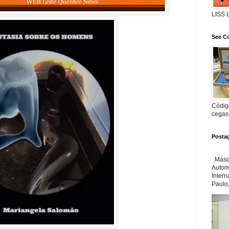
LISS
See Co
Código
cegas
Posta
Másca
Automa
Inter
Paulo,