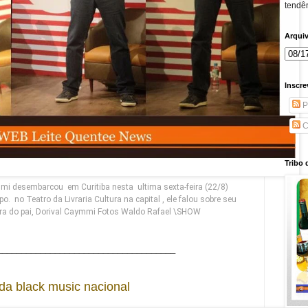
tendên
Arqui
Inscre
P
C
Tribo 
mi desembarcou em Curitiba nesta ultima sexta-feira (22/8)
. no Teatro da Livraria Cultura na capital , ele falou sobre seu
bra do pai, Dorival Caymmi Fotos Waldo Rafael \SHOW
_____________________________________
da black music nacional