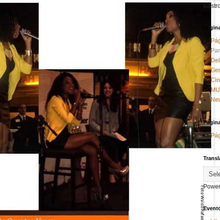
Gastr
Págin
Pág
Par
Del
Ge
Ci
MU
New
Págin
Pág
Transl
Power
Evento