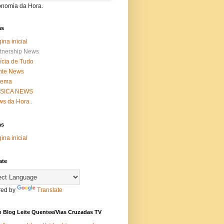
onomia da Hora.
as
ina inicial
tnership News
ícia de Tudo
nte News
nema
SICA NEWS
s da Hora .
as
ina inicial
ate
ed by
Translate
 Blog Leite Quentee/Vias Cruzadas TV