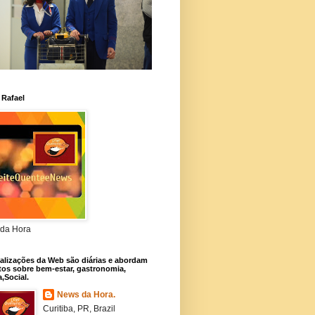
 Rafael
da Hora
alizações da Web são diárias e abordam
os sobre bem-estar, gastronomia,
a,Social.
News da Hora.
Curitiba, PR, Brazil