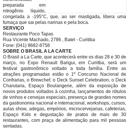
preparada em
nitrogênio líquido,
congelada a -195°C, que, ao ser mastigada, libera uma
fumaça que sai pelas narinas e pela boca.
SERVIÇO
Restaurante Poco Tapas
Rua Vicente Machado, 2786 , Batel - Curitiba
Fone: (041) 9682-8758
SOBRE O BRASIL A LA CARTE
O Brasil a La Carte, que acontecerá entre os dias 28 e 30 de
março, no Expo Renault Barigui, em Curiitba, será um
festival gastronômico voltado a toda família. Entre as
atrações programadas estão o 1º Concurso Nacional de
Confrarias, o Brewchef, o Deck Sunset Celebration, o Deck
Charutaria, Espaço Boulangerie, além da exposição de
novos produtos voltados à cozinha, lançamentos de rótulos
de vinhos e cervejas especiais, presença de grandes nomes
da gastronomia nacional e internacional, workshops, cursos,
aulas show, adegas, empórios, microcervejarias, cafeterias,
Espaço Kids e degustação de pratos de mais de 30
restaurantes, com praça de alimentação para mil pessoas
sentadas.