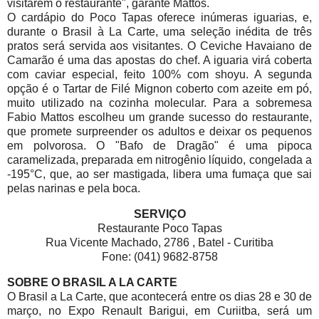
visitarem o restaurante", garante Mattos.
O cardápio do Poco Tapas oferece inúmeras iguarias, e,
durante o Brasil à La Carte, uma seleção inédita de três
pratos será servida aos visitantes. O Ceviche Havaiano de
Camarão é uma das apostas do chef. A iguaria virá coberta
com caviar especial, feito 100% com shoyu. A segunda
opção é o Tartar de Filé Mignon coberto com azeite em pó,
muito utilizado na cozinha molecular. Para a sobremesa
Fabio Mattos escolheu um grande sucesso do restaurante,
que promete surpreender os adultos e deixar os pequenos
em polvorosa. O "Bafo de Dragão" é uma pipoca
caramelizada, preparada em nitrogênio líquido, congelada a
-195°C, que, ao ser mastigada, libera uma fumaça que sai
pelas narinas e pela boca.
SERVIÇO
Restaurante Poco Tapas
Rua Vicente Machado, 2786 , Batel - Curitiba
Fone: (041) 9682-8758
SOBRE O BRASIL A LA CARTE
O Brasil a La Carte, que acontecerá entre os dias 28 e 30 de
março, no Expo Renault Barigui, em Curiitba, será um