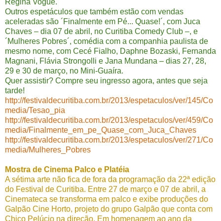
Regina Vogue.
Outros espetáculos que também estão com vendas
aceleradas são ´Finalmente em Pé... Quase!´, com Juca
Chaves – dia 07 de abril, no Curitiba Comedy Club –, e
´Mulheres Pobres´, comédia com a companhia paulista de
mesmo nome, com Cecé Fialho, Daphne Bozaski, Fernanda
Magnani, Flávia Strongolli e Jana Mundana – dias 27, 28,
29 e 30 de março, no Mini-Guaíra.
Quer assistir? Compre seu ingresso agora, antes que seja
tarde!
http://festivaldecuritiba.com.br/2013/espetaculos/ver/145/Co
media/Tesao_pia
http://festivaldecuritiba.com.br/2013/espetaculos/ver/459/Co
media/Finalmente_em_pe_Quase_com_Juca_Chaves
http://festivaldecuritiba.com.br/2013/espetaculos/ver/271/Co
media/Mulheres_Pobres
Mostra de Cinema Palco e Platéia
A sétima arte não fica de fora da programação da 22ª edição
do Festival de Curitiba. Entre 27 de março e 07 de abril, a
Cinemateca se transforma em palco e exibe produções do
Galpão Cine Horto, projeto do grupo Galpão que conta com
Chico Pelúcio na direção. Em homenagem ao ano da