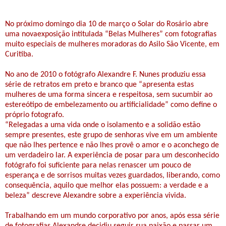
No próximo domingo dia 10 de março o Solar do Rosário abre
uma novaexposição intitulada “Belas Mulheres” com fotografias
muito especiais de mulheres moradoras do Asilo São Vicente, em
Curitiba.
No ano de 2010 o fotógrafo Alexandre F. Nunes produziu essa
série de retratos em preto e branco que “apresenta estas
mulheres de uma forma sincera e respeitosa, sem sucumbir ao
estereótipo de embelezamento ou artificialidade” como define o
próprio fotografo.
“Relegadas a uma vida onde o isolamento e a solidão estão
sempre presentes, este grupo de senhoras vive em um ambiente
que não lhes pertence e não lhes provê o amor e o aconchego de
um verdadeiro lar. A experiência de posar para um desconhecido
fotógrafo foi suficiente para nelas renascer um pouco de
esperança e de sorrisos muitas vezes guardados, liberando, como
consequência, aquilo que melhor elas possuem: a verdade e a
beleza” descreve Alexandre sobre a experiência vivida.
Trabalhando em um mundo corporativo por anos, após essa série
de fotografias Alexandre decidiu seguir sua paixão e passar um