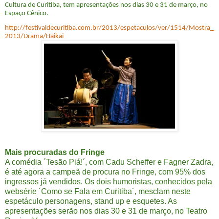
Cultura de Curitiba, tem apresentações nos dias 30 e 31 de março, no
Espaço Cênico.
http://festivaldecuritiba.com.br/2013/espetaculos/ver/1514/Mostra_
2013/Drama/Haikai
Mais procuradas do Fringe
A comédia ´Tesão Piá!´, com Cadu Scheffer e Fagner Zadra,
é até agora a campeã de procura no Fringe, com 95% dos
ingressos já vendidos. Os dois humoristas, conhecidos pela
websérie ´Como se Fala em Curitiba´, mesclam neste
espetáculo personagens, stand up e esquetes. As
apresentações serão nos dias 30 e 31 de março, no Teatro