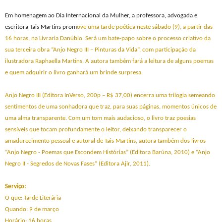
Em homenagem ao Dia Internacional da Mulher, a professora, advogada e
escritora Tais Martins prom
ove uma tarde poética neste sábado (9), a partir das
16 horas, na Livraria Danúbio. Será um bate-papo sobre o processo criativo da
sua terceira obra “Anjo Negro III – Pinturas da Vida”, com participação da
ilustradora Raphaella Martins. A autora também fará a leitura de alguns poemas
e quem adquirir o livro ganhará um brinde surpresa.
Anjo Negro III (Editora InVerso, 200p – R$ 37,00) encerra uma trilogia semeando
sentimentos de uma sonhadora que traz, para suas páginas, momentos únicos de
uma alma transparente. Com um tom mais audacioso, o livro traz poesias
sensíveis que tocam profundamente o leitor, deixando transparecer o
amadurecimento pessoal e autoral de Tais Martins, autora também dos livros
“Anjo Negro - Poemas que Escondem Histórias” (Editora Barúna, 2010) e “Anjo
Negro II - Segredos de Novas Fases” (Editora Ajir, 2011).
Serviço:
O que: Tarde Literária
Quando: 9 de março
Horário: 16 horas