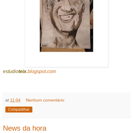
estudio
teix
.
blogspot.com
at
11:04
Nenhum comentário:
Compartilhar
News da hora