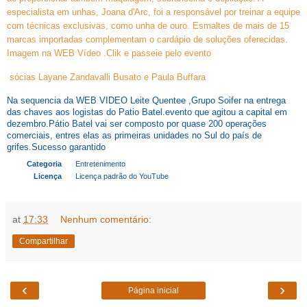
especialista em unhas, Joana d'Arc, foi a responsável por treinar a equipe
com técnicas exclusivas, como unha de ouro. Esmaltes de mais de 15
marcas importadas complementam o cardápio de soluções oferecidas.
Imagem na WEB Vídeo .Clik e passeie pelo evento
sócias Layane Zandavalli Busato e Paula Buffara
Na sequencia da WEB VIDEO Leite Quentee ,Grupo Soifer na entrega
das chaves aos logistas do Patio Batel.evento que agitou a capital em
dezembro.Pátio Batel vai ser composto por quase 200 operações
comerciais, entres elas as primeiras unidades no Sul do país de
grifes.Sucesso garantido
Categoria
Entretenimento
Licença
Licença padrão do YouTube
at
17:33
Nenhum comentário:
Compartilhar
‹
›
Página inicial