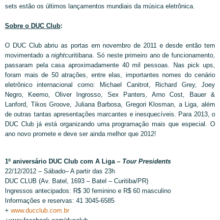
sets estão os últimos lançamentos mundiais da música eletrônica.
Sobre o DUC Club
:
O DUC Club abriu as portas em novembro de 2011 e desde então tem
movimentado a
night
curitibana. Só neste primeiro ano de funcionamento,
passaram pela casa aproximadamente 40 mil pessoas. Nas pick ups,
foram mais de 50 atrações, entre elas, importantes nomes do cenário
eletrônico internacional como: Michael Canitrot, Richard Grey, Joey
Negro, Keemo, Oliver Ingrosso, Sex Panters, Arno Cost, Bauer &
Lanford, Tikos Groove, Juliana Barbosa, Gregori Klosman, a Liga, além
de outras tantas apresentações marcantes e inesquecíveis. Para 2013, o
DUC Club já está organizando uma programação mais que especial. O
ano novo promete e deve ser ainda melhor que 2012!
1º aniversário DUC Club com A Liga –
Tour Presidents
22/12/2012 – Sábado– A partir das 23h
DUC CLUB (Av. Batel, 1693 – Batel – Curitiba/PR)
Ingressos antecipados: R$
30 feminino e R$ 60 masculino
Informações e reservas: 41 3045-6585
+
www.ducclub.com.br