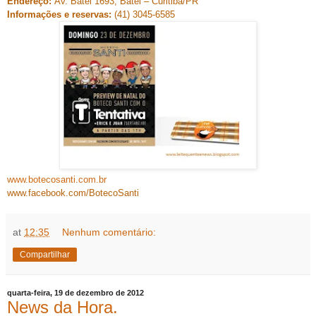
Endereço:
Av. Batel 1693, Batel – Curitiba/PR
Informações e reservas:
(41) 3045-6585
www.botecosanti.com.br
www.facebook.com/BotecoSanti
at
12:35
Nenhum comentário:
Compartilhar
quarta-feira, 19 de dezembro de 2012
News da Hora.