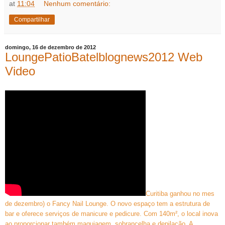
at
11:04
Nenhum comentário:
Compartilhar
domingo, 16 de dezembro de 2012
LoungePatioBatelblognews2012 Web
Video
Curitiba ganhou no mes
de dezembro) o Fancy Nail Lounge. O novo espaço tem a estrutura de
bar e oferece serviços de manicure e pedicure. Com 140m², o local inova
ao proporcionar também maquiagem, sobrancelha e depilação. A