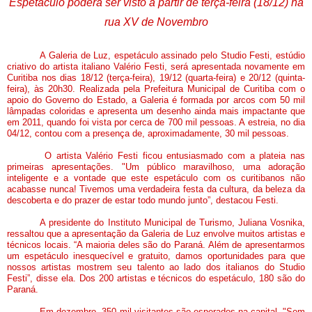
Espetáculo poderá ser visto a partir de terça-feira (18/12) na
rua XV de Novembro
A Galeria de Luz, espetáculo assinado pelo Studio Festi, estúdio
criativo do artista italiano Valério Festi, será apresentada novamente em
Curitiba nos dias 18/12 (terça-feira), 19/12 (quarta-feira) e 20/12 (quinta-
feira), às 20h30
. Realizada pela Prefeitura Municipal de Curitiba com o
apoio do Governo do Estado, a Galeria é formada por arcos com 50 mil
lâmpadas coloridas e apresenta um desenho ainda mais impactante que
em 2011, quando foi vista por cerca de 700 mil pessoas. A estreia, no dia
04/12, contou com a presença de, aproximadamente, 30 mil pessoas.
O artista Valério Festi ficou entusiasmado com a plateia nas
primeiras apresentações. "Um público maravilhoso, uma adoração
inteligente e a vontade que este espetáculo com os curitibanos não
acabasse nunca! Tivemos uma verdadeira festa da cultura, da beleza da
descoberta e do prazer de estar todo mundo junto”, destacou Festi.
A presidente do Instituto Municipal de Turismo, Juliana Vosnika,
ressaltou que a apresentação da Galeria de Luz envolve muitos artistas e
técnicos locais. “A maioria deles são do Paraná. Além de apresentarmos
um espetáculo inesquecível e gratuito, damos oportunidades para que
nossos artistas mostrem seu talento ao lado dos italianos do Studio
Festi”, disse ela. Dos 200 artistas e técnicos do espetáculo, 180 são do
Paraná.
Em dezembro, 350 mil visitantes são esperados na capital. "Sem