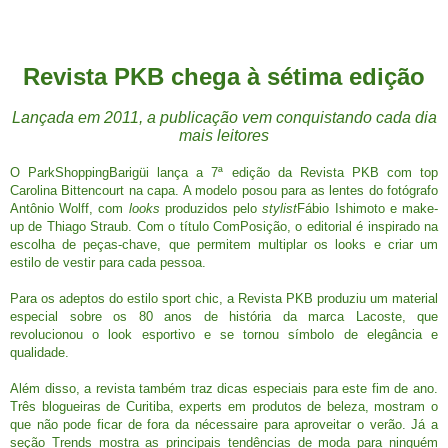
Revista PKB chega
à sétima edição
Lançada em 2011, a publicação vem conquistando cada dia
mais leitores
O ParkShoppingBarigüi lança a 7ª edição da Revista PKB com top
Carolina Bittencourt na capa. A modelo posou para as lentes do fotógrafo
Antônio Wolff, com
looks
produzidos pelo
stylist
Fábio Ishimoto e make-
up de Thiago Straub. Com o título ComPosição, o editorial é inspirado na
escolha de peças-chave, que permitem multiplar os looks e criar um
estilo de vestir para cada pessoa.
Para os adeptos do estilo sport chic, a Revista PKB produziu um material
especial sobre os 80 anos de história da marca Lacoste, que
revolucionou o look esportivo e se tornou símbolo de elegância e
qualidade.
Além disso, a revista também traz dicas especiais para este fim de ano.
Três blogueiras de Curitiba, experts em produtos de beleza, mostram o
que não pode ficar de fora da nécessaire para aproveitar o verão. Já a
seção Trends mostra as principais tendências de moda para ninguém