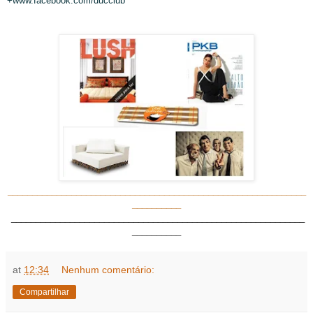
+www.facebook.com/ducclub
_____________________________________________________________
__________
____________________________________________________________
__________
at
12:34
Nenhum comentário:
Compartilhar