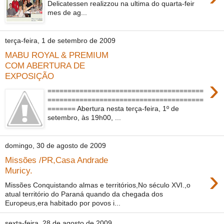
Delicatessen realizzou na ultima do quarta-feir
mes de ag...
terça-feira, 1 de setembro de 2009
MABU ROYAL & PREMIUM
COM ABERTURA DE
EXPOSIÇÃO
›
=======================================
=======================================
======= Abertura nesta terça-feira, 1º de
setembro, às 19h00, ...
domingo, 30 de agosto de 2009
Missões /PR,Casa Andrade
›
Muricy.
Missões Conquistando almas e territórios,No século XVI.,o
atual território do Paraná quando da chegada dos
Europeus,era habitado por povos i...
sexta-feira, 28 de agosto de 2009