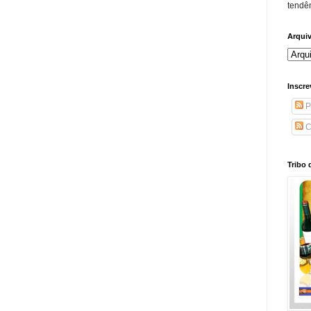
tendên
Arqui
Inscre
P
C
Tribo 