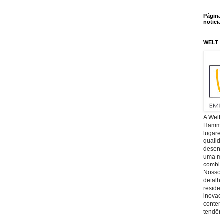
Págin
notici
WELT
A Wel
Hamm, 
lugar
quali
desen
uma mi
combin
Nosso
detal
reside
inova
conte
tendên