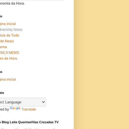
onomia da Hora.
as
ina inicial
tnership News
ícia de Tudo
nte News
nema
SICA NEWS
s da Hora .
as
ina inicial
ate
ed by
Translate
 Blog Leite Quentee/Vias Cruzadas TV