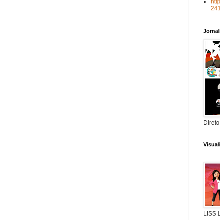
htt
24
Jorna
Direto
Visua
LISS