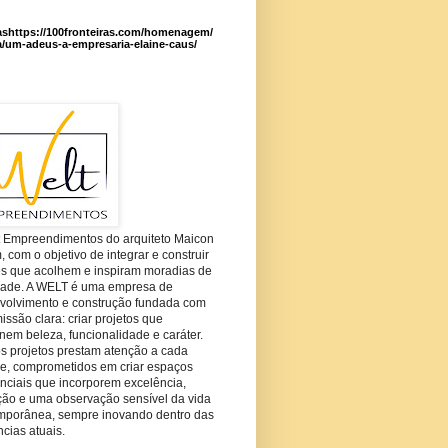
ashttps://100fronteiras.com/homenagem/
a/um-adeus-a-empresaria-elaine-caus/
t Empreendimentos do arquiteto Maicon
com o objetivo de integrar e construir
es que acolhem e inspiram moradias de
dade. A WELT é uma empresa de
volvimento e construção fundada com
ssão clara: criar projetos que
em beleza, funcionalidade e caráter.
s projetos prestam atenção a cada
he, comprometidos em criar espaços
nciais que incorporem excelência,
ção e uma observação sensível da vida
mporânea, sempre inovando dentro das
cias atuais.