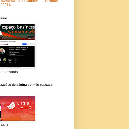
p://www.cwbtv.net/video/vias-cruzadas-
122011/
lismo
 ao assunto.
lizações de página do mês passado
 LAND