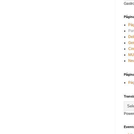
Gastr
Págin
Pág
Par
Del
Ge
Ci
MU
New
Págin
Pág
Transl
Power
Evento