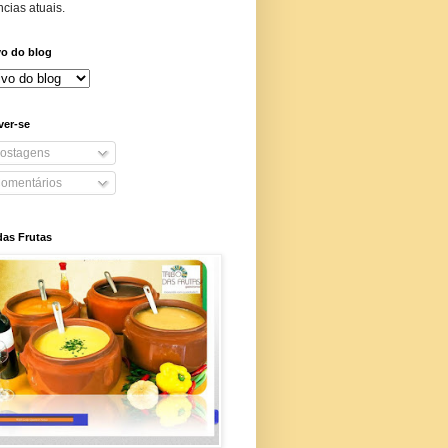
cias atuais.
vo do blog
ver-se
ostagens
omentários
das Frutas