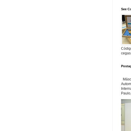
See Co
Código
cegas
Posta
Másca
Automa
Inter
Paulo,