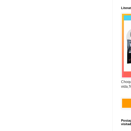
Litera
Choqu
vida,T
Posta
visita