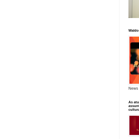
Waldo
News 
As atu
assunt
cultur