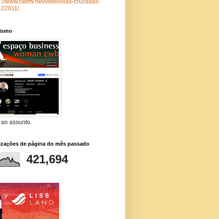
p://www.cwbtv.net/video/vias-cruzadas-
122011/
lismo
 ao assunto.
lizações de página do mês passado
421,694