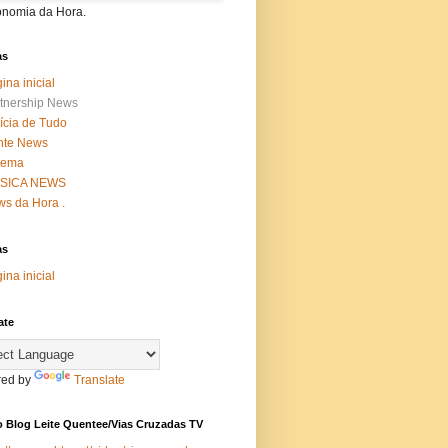
onomia da Hora.
as
ina inicial
tnership News
ícia de Tudo
nte News
nema
SICA NEWS
s da Hora .
as
ina inicial
ate
ed by
Translate
 Blog Leite Quentee/Vias Cruzadas TV