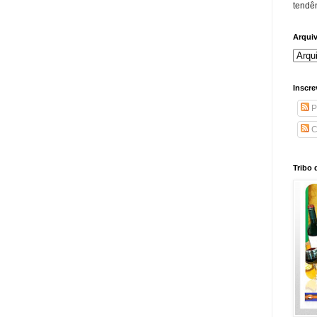
tendên
Arqui
Inscre
P
C
Tribo 