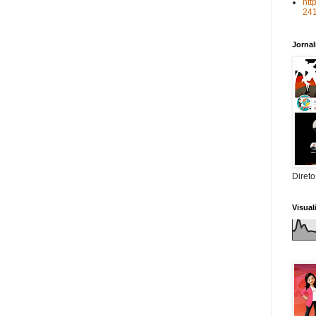
htt
24
Jorna
Direto
Visua