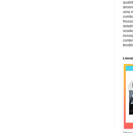
quali
desen
uma mi
combin
Nosso
detal
reside
inova
conte
tendên
Litera