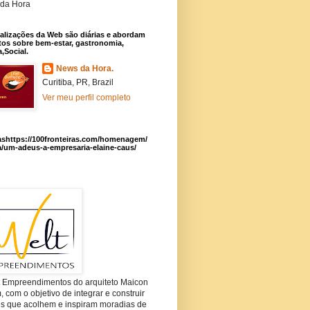
da Hora
alizações da Web são diárias e abordam
os sobre bem-estar, gastronomia,
a,Social.
News da Hora.
Curitiba, PR, Brazil
Ver meu perfil completo
ashttps://100fronteiras.com/homenagem/
a/um-adeus-a-empresaria-elaine-caus/
t Empreendimentos do arquiteto Maicon
com o objetivo de integrar e construir
es que acolhem e inspiram moradias de