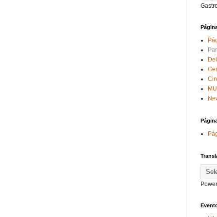
Gastr
Págin
Pág
Par
Del
Ge
Ci
MU
New
Págin
Pág
Transl
Power
Evento