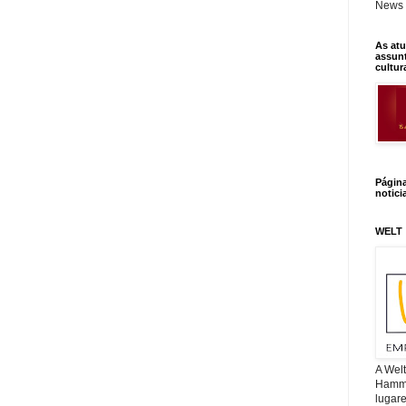
News 
As atu
assunt
cultur
Págin
notici
WELT
A Wel
Hamm, 
lugar