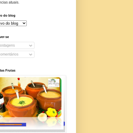
cias atuais.
vo do blog
ver-se
ostagens
omentários
das Frutas