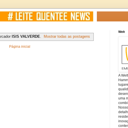
Welt
rcador
ISIS VALVERDE
.
Mostrar todas as postagens
Página inicial
A Wel
Hamm, 
lugar
quali
desen
uma mi
combin
Nosso
detal
reside
inova
conte