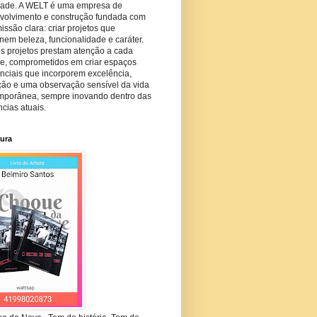
dade. A WELT é uma empresa de
volvimento e construção fundada com
ssão clara: criar projetos que
em beleza, funcionalidade e caráter.
s projetos prestam atenção a cada
he, comprometidos em criar espaços
nciais que incorporem excelência,
ção e uma observação sensível da vida
mporânea, sempre inovando dentro das
cias atuais.
tura