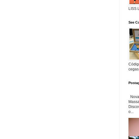
LISS
See Co
Código
cegas
Posta
Nova 
Massa'
Disco
o...